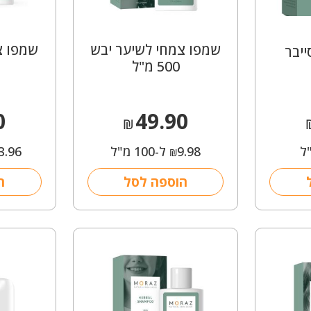
שמפו צמחי לשיער יבש
שמפו צ
יבר
500 מ"ל
0
49.90
₪
9.98
ל-100 מ"ל
3.96
₪
הוספה לסל
ה