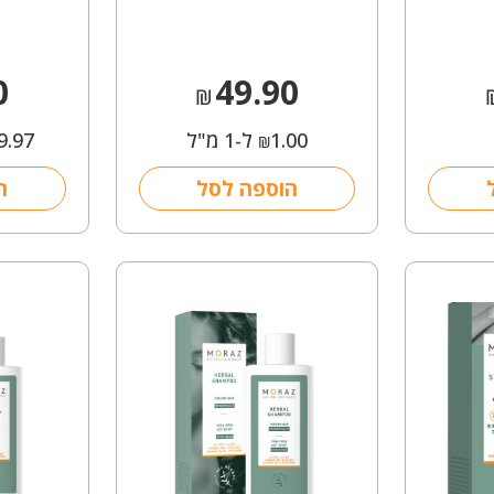
0
49.90
₪
1.00
ל-1 מ"ל
9.97
₪
הוספה לסל
ה