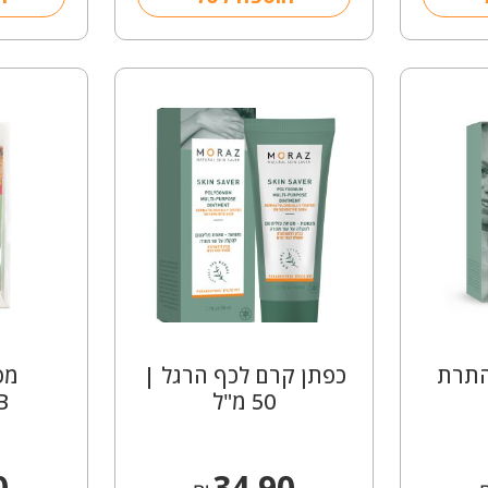
התרת
כפתן קרם לכף הרגל |
מס
50 מ"ל
B
0
34.90