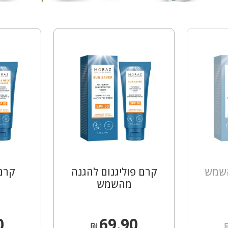
נקודות
למימוש
בקניות
הבאות.
השמש
קרם פוליגנום להגנה
קרם 
מהשמש
0
69.90
₪