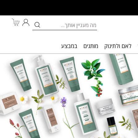
לאם ולתינוק
מותגים
במבצע