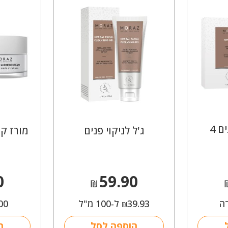
מסיכת בד לפנים 4
ג'ל לניקוי פנים
מורז קר
0
59.90
₪
ה
39.93
ל-100 מ"ל
00
₪
הוספה לסל
ה