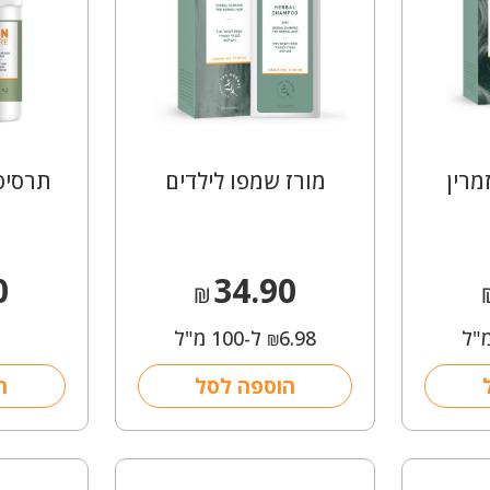
מרין
מורז שמפו לילדים
תרסיס 
0
34.90
₪
6.98
ל-100 מ"ל
₪
הוספה לסל
ה