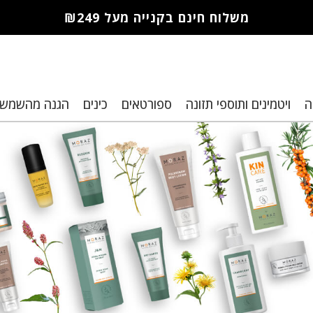
משלוח חינם בקנייה מעל ₪249
חברי מועדון
ה
ויטמינים ותוספי תזונה
ספורטאים
כינים
הגנה מהשמש
מורז נהנים
יותר!
10% הנחה
לקנייה
ראשונה
מבצעים שווים
וצבירת