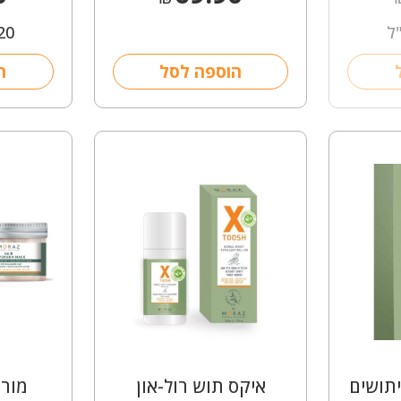
20
הוספה לסל
ה
תושים
איקס תוש רול-און
מורז