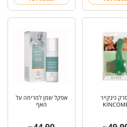
רק כינקייר
אפקל שמן למריחה על
KINCOM
האף
44.90
49.9