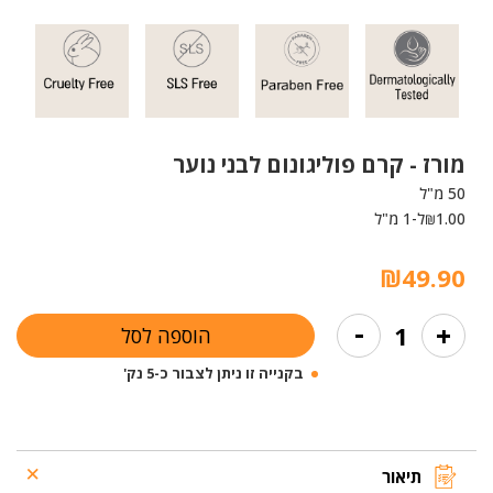
מורז -
קרם פוליגונום לבני נוער
50 מ"ל
1.00
ל-1 מ"ל
₪
₪
49.90
כמות
-
+
הוספה לסל
של
קרם
בקנייה זו ניתן לצבור כ-5 נק'
פוליגונום
לבני
נוער
תיאור