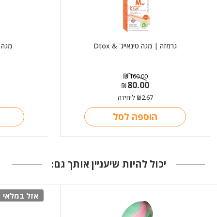
גרמזה | מגה טינאייג' & Dtox
מגה פר
₪
160.00
80.00
המחיר
המחיר
₪
הנוכחי
המקורי
2.67
ליחידה
₪
היה:
הוא:
₪160.00.
₪80.00.
הוספה לסל
יכול להיות שיעניין אותך גם:
אזל במלאי