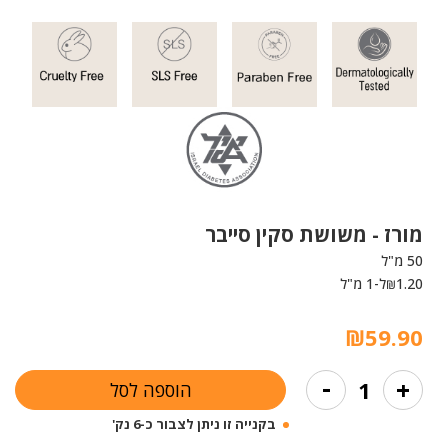
מורז -
משושת סקין סייבר
50 מ"ל
1.20
ל-1 מ"ל
₪
₪
59.90
כמות
-
+
הוספה לסל
של
משושת
בקנייה זו ניתן לצבור כ-6 נק'
סקין