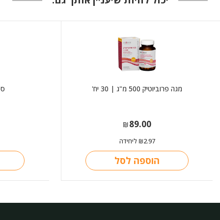
מגה פרוביוטיק 500 מ"ג | 30 יח'
סי
89.00
₪
2.97
ליחידה
₪
הוספה לסל