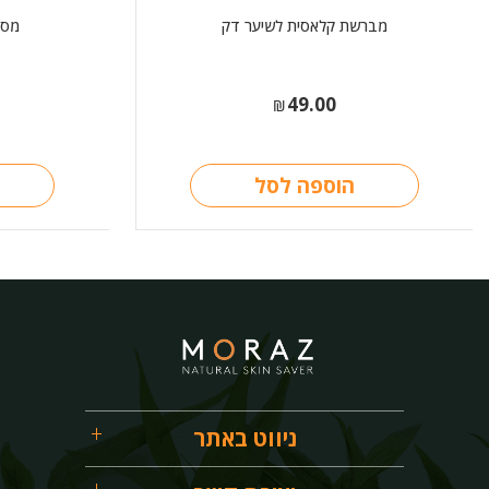
מברשת קלאסית לשיער דק
מסיכת
49.00
₪
הוספה לסל
ניווט באתר