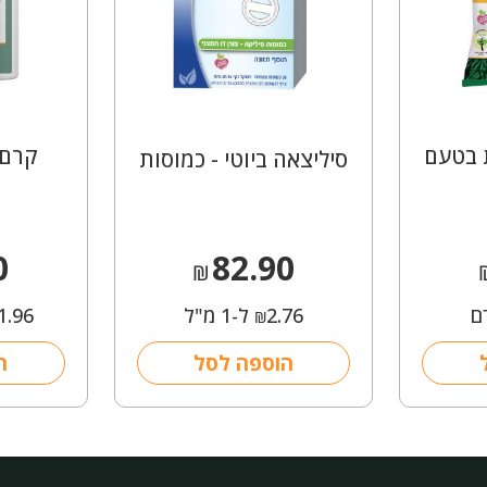
ת בטעם
קרם 
סיליצאה ביוטי - כמוסות
0
82.90
₪
2.76
ל-1 מ"ל
1.96
₪
הוספה לסל
ה