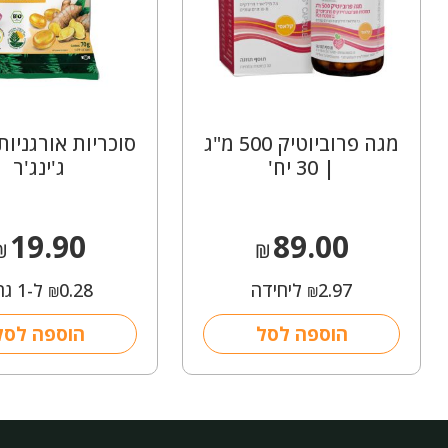
מגה פרוביוטיק 500 מ"ג
סוכריות אורגניו
| 30 יח'
ג'ינג'ר
19.90
89.00
₪
₪
2.97
ליחידה
0.28
ל-1 גרם
₪
₪
הוספה לסל
הוספה לסל