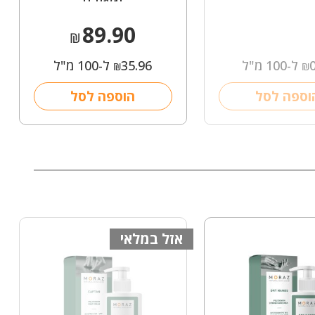
89.90
₪
ל-100 מ"ל
35.96
ל-100 מ"ל
₪
₪
וספה לסל
הוספה לסל
אזל במלאי