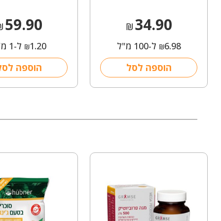
59.90
34.90
₪
₪
6.98
ל-100 מ"ל
1.20
ל-1 מ"ל
₪
₪
הוספה לסל
הוספה לסל