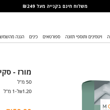
משלוח חינם בקנייה מעל ₪249
חברי מועדון מורז נהנים יותר!
ה
ויטמינים ותוספי תזונה
ספורטאים
כינים
הגנה מהשמש
10% הנחה לקנייה ראשונה
מבצעים שווים
רת נקודות למימוש בקניות הבא
מורז -
סקין
50 מ"ל
1.20
ל-1 מ"ל
₪