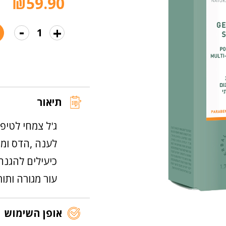
₪
59.90
-
+
כמות
של
סקין
סייבר
ג'ל
תיאור
ג'ל צמחי לטיפו
לענה ,הדס ומר
כיעילים להגנה
עור מגורה ותו
אופן השימוש