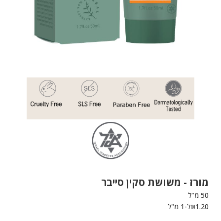
מורז -
משושת סקין סייבר
50 מ"ל
1.20
ל-1 מ"ל
₪