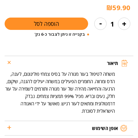
₪
59.90
כמות
-
+
הוספה לסל
של
משושת
בקנייה זו ניתן לצבור כ-6 נק'
סקין
סייבר
תיאור
משחה לטיפול בעור מגורה על בסיס צמחי פוליגונום, לענה,
הדס ומרווה. החומרים הפעילים במשחה יעילים להגנה, שיקום,
הרגעה והחייאה מהירה של עור מגורה ותורמים לשמירה על עור
חלק, נעים ובריא. מכיל 99% תמציות צמחים. נבדק
דרמטולוגית ומתאים לעור רגיש. מאושר על ידי האגודה
הישראלית לסוכרת.
אופן השימוש