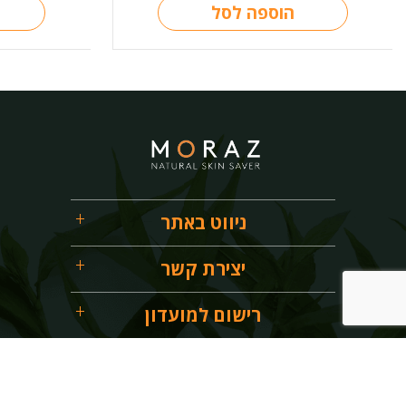
הוספה לסל
ניווט באתר
יצירת קשר
רישום למועדון
054-9200313
info@moraz.co.il
ת.ד 2552 עפולה