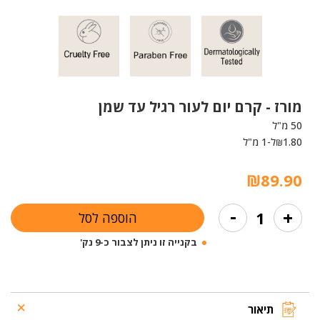
מורז -
קרם יום לעור רגיל עד שמן
50 מ"ל
1.80
ל-1 מ"ל
₪
₪
89.90
כמות
-
+
הוספה לסל
של
קרם
בקנייה זו ניתן לצבור כ-9 נק'
יום
לעור
רגיל
עד
שמן
תיאור