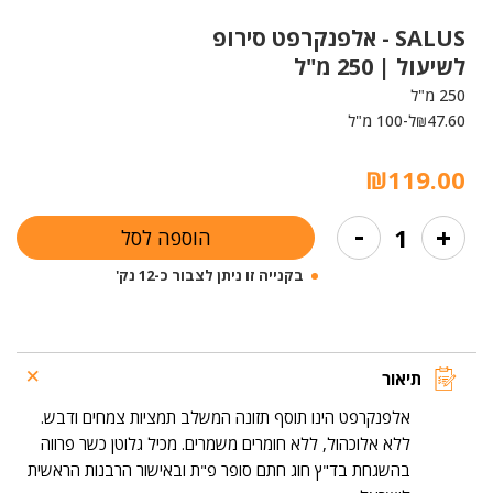
SALUS -
אלפנקרפט סירופ
לשיעול | 250 מ"ל
250 מ"ל
47.60
ל-100 מ"ל
₪
₪
119.00
כמות
-
+
הוספה לסל
של
אלפנקרפט
בקנייה זו ניתן לצבור כ-12 נק'
סירופ
לשיעול
|
250
מ"ל
תיאור
אלפנקרפט הינו תוסף תזונה המשלב תמציות צמחים ודבש.
ללא אלוכהול, ללא חומרים משמרים. מכיל גלוטן כשר פרווה
בהשגחת בד"ץ חוג חתם סופר פ"ת ובאישור הרבנות הראשית