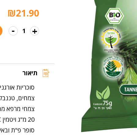
₪
21.90
-
+
כמות
של
סוכריות
אורגניות
בטעם
תיאור
צמחים
סוכריות אורגנ
צמחים, טננבלו
צמחי מרפא מה
סופר פ"ת ובאי