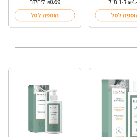
4.
ל-1 מ"ל
0.69
ליחידה
₪
₪
וספה לסל
הוספה לסל