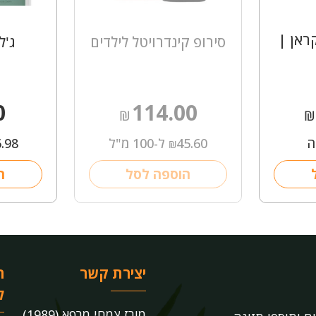
ראן |
סירופ קינדרויטל לילדים
ג'ל
0
114.00
₪
₪
ה
45.60
ל-100 מ"ל
6.98
₪
הוספה לסל
ה
יצירת קשר
ר
ל
מורז צמחי מרפא (1989)