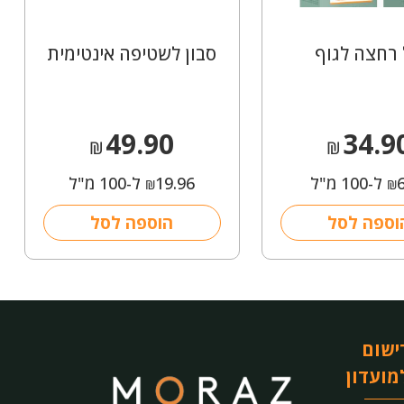
 רחצה לגוף
סבון לשטיפה אינטימית
49.90
34.9
₪
₪
ל-100 מ"ל
19.96
ל-100 מ"ל
₪
₪
וספה לסל
הוספה לסל
ישום
מועדון