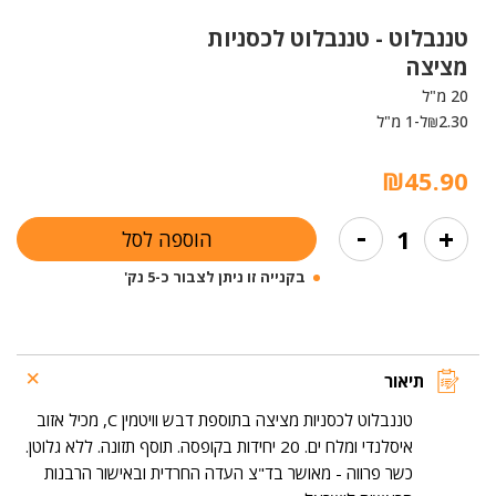
טננבלוט -
טננבלוט לכסניות
מציצה
20 מ"ל
2.30
ל-1 מ"ל
₪
₪
45.90
כמות
-
+
הוספה לסל
של
טננבלוט
בקנייה זו ניתן לצבור כ-5 נק'
לכסניות
מציצה
תיאור
טננבלוט לכסניות מציצה בתוספת דבש וויטמין C, מכיל אזוב
איסלנדי ומלח ים. 20 יחידות בקופסה. תוסף תזונה. ללא גלוטן.
כשר פרווה - מאושר בד"צ העדה החרדית ובאישור הרבנות