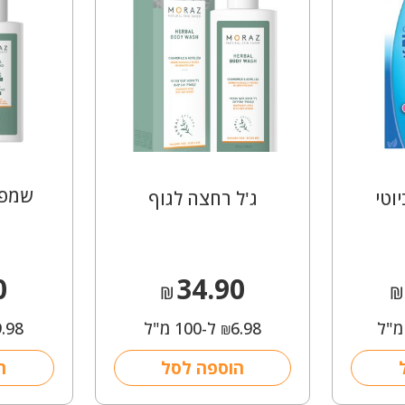
שמפו
וטי
ג'ל רחצה לגוף
0
34.90
₪
₪
6.98
ל-100 מ"ל
9.98
₪
הוספה לסל
ה