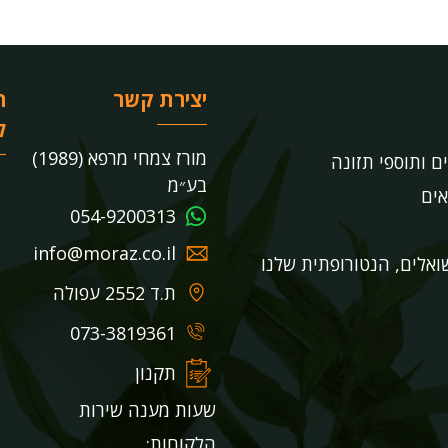
יצירת קשר
ר
ל
מורז צמחי מרפא (1989)
ים ותוספי תזונה
בע״מ
אים
054-9200313
info@moraz.co.il
אלים, הנטורופתית שלנו
ת.ד 2552 עפולה
073-3819361
תקנון
שעות מענה שירות
הלקוחות: