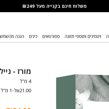
משלוח חינם בקנייה מעל ₪249
חברי מועדון מורז נהנים יותר!
ה
ויטמינים ותוספי תזונה
ספורטאים
כינים
הגנה מהשמש
10% הנחה לקנייה ראשונה
מבצעים שווים
רת נקודות למימוש בקניות הבא
מורז -
נייל
4 מ"ל
21.00
ל-1 מ"ל
₪