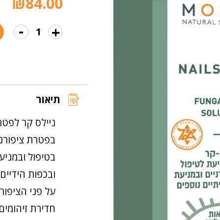
₪
84.00
-
+
כמות
של
ניילס
קר
לפטרת
תיאור
ציפורניים
ניילס קר לפטר
בפטרת ציפורנ
בטיפול ובמניע
ובכפות הידיים.
על פני הציפורן
חדירת זיהומים 