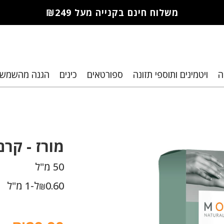
משלוח חינם בקנייה מעל ₪249
חברי מועדון מורז נהנים יותר!
ה
ויטמינים ותוספי תזונה
ספורטאים
כינים
הגנה מהשמש
10% הנחה לקנייה ראשונה
מבצעים שווים
רת נקודות למימוש בקניות הבא
מורז -
קרם 
50 מ"ל
0.60
ל-1 מ"ל
₪