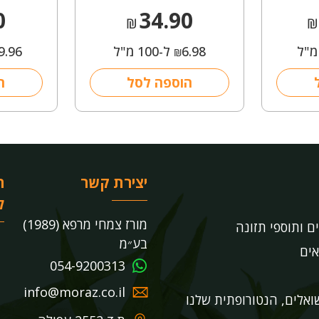
0
34.90
₪
₪
6.98
ל-100 מ"ל
9.96
₪
הוספה לסל
ה
יצירת קשר
ר
ל
מורז צמחי מרפא (1989)
ים ותוספי תזונה
בע״מ
אים
054-9200313
info@moraz.co.il
אלים, הנטורופתית שלנו