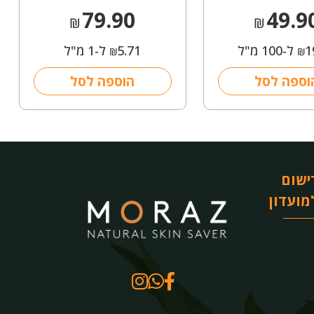
79.90
49.9
₪
₪
1
ל-100 מ"ל
5.71
ל-1 מ"ל
₪
₪
וספה לסל
הוספה לסל
ישום
מועדון