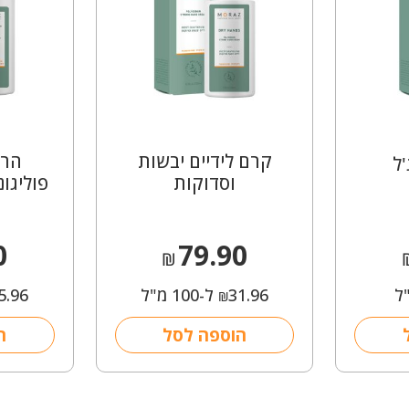
קרם לידיים יבשות
הרב
'ל
וסדוקות
פוליגונ
0
79.90
₪
31.96
ל-100 מ"ל
5.96
₪
הוספה לסל
ה