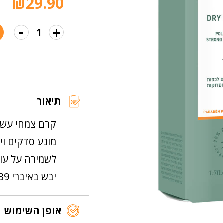
₪
29.90
-
+
כמות
של
קרם
לידיים
יבשות
תיאור
וסדוקות
קרם צמחי עשיר
מונע סדקים וי
לשמירה על עור 
יבש באיברי 39 אחרים. ללא פרבנים
אופן השימוש