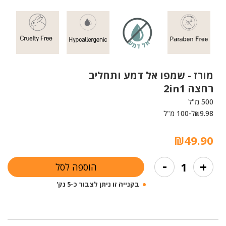
מורז -
שמפו אל דמע ותחליב
רחצה 2in1
500 מ"ל
9.98
ל-100 מ"ל
₪
₪
49.90
כמות
-
+
הוספה לסל
של
שמפו
בקנייה זו ניתן לצבור כ-5 נק'
אל
דמע
ותחליב
רחצה