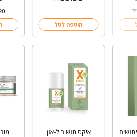
20
הוספה לסל
ה
תושים
איקס תוש רול-און
מורז