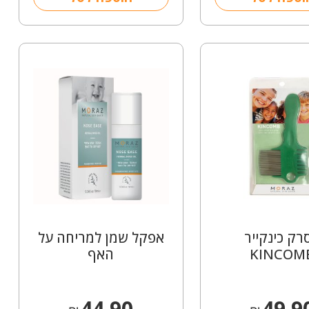
רק כינקייר
אפקל שמן למריחה על
KINCOM
האף
44.90
49.9