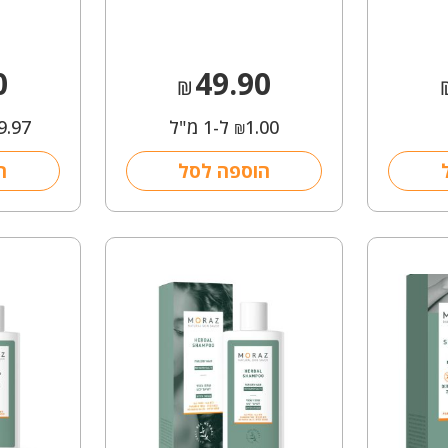
0
49.90
₪
1.00
ל-1 מ"ל
9.97
₪
הוספה לסל
ה