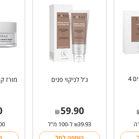
מסיכת בד לפנים 4
ג'ל לניקוי פנים
מורז קר
0
59.90
₪
ה
39.93
ל-100 מ"ל
00
₪
הוספה לסל
ה