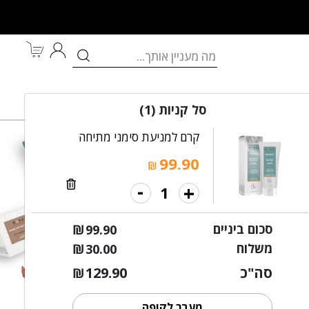
לאם ולתינוק
מותגים
במבצע
סל קניות
(1)
קרם למניעת סימני מתיחה
99.90
₪
-
+
סכום ביניים
₪
99.90
משלוח
₪
30.00
סה"כ
129.90
₪
מעבר לקופה