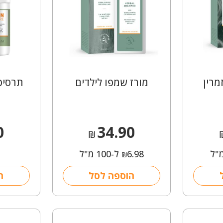
מרין
מורז שמפו לילדים
תרסיס 
0
34.90
₪
6.98
ל-100 מ"ל
₪
הוספה לסל
ה