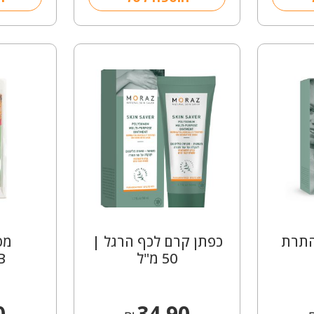
התרת
כפתן קרם לכף הרגל |
מס
50 מ"ל
B
0
34.90