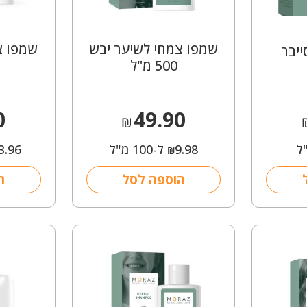
שמפו צמחי לשיער יבש
שמפו צ
יבר
500 מ"ל
0
49.90
₪
9.98
ל-100 מ"ל
3.96
₪
הוספה לסל
ה