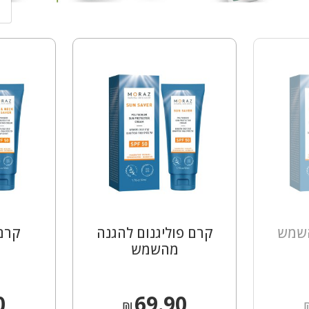
הבאות.
השמש
קרם פוליגנום להגנה
קרם 
מהשמש
0
69.90
₪