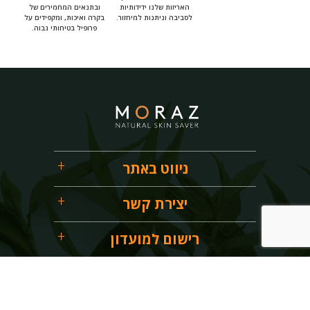
האריזות שלנו ידידותיות
ובתנאים המחמירים של
לסביבה וניתנות למיחזור.
בקרה ואיכות, ומקפידים על
פרופיל בטיחותי גבוה.
ניווט באתר
יצירת קשר
רישום למועדון
054-9200313
info@moraz.co.il
ת.ד 2552 עפולה