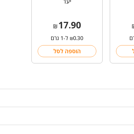
יער
17.90
₪
0.30
ל-1 גרם
₪
הוספה לסל