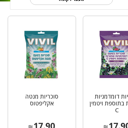
ות דומדמניות
סוכריות מנטה
 בתוספת ויטמין
אקליפטוס
C
17.90
17.9
₪
₪