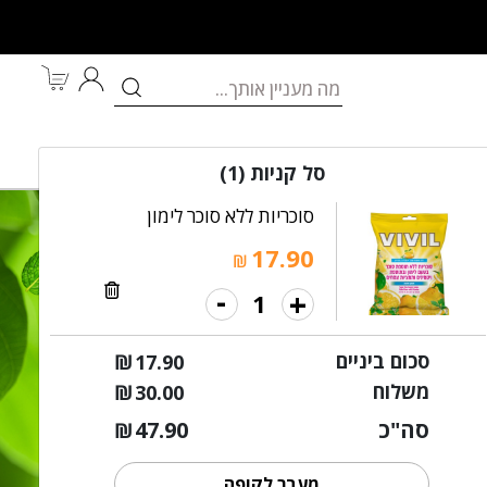
לאם ולתינוק
מותגים
במבצע
סל קניות
(1)
סוכריות ללא סוכר לימון
17.90
₪
-
+
סכום ביניים
₪
17.90
משלוח
₪
30.00
סה"כ
47.90
₪
מעבר לקופה