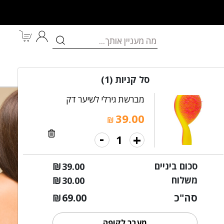
לאם ולתינוק
מותגים
במבצע
סל קניות
(1)
מברשת גירלי לשיער דק
39.00
₪
-
+
סכום ביניים
₪
39.00
משלוח
₪
30.00
סה"כ
69.00
₪
מעבר לקופה