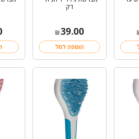
דק
0
39.00
₪
הוספה לסל
ה