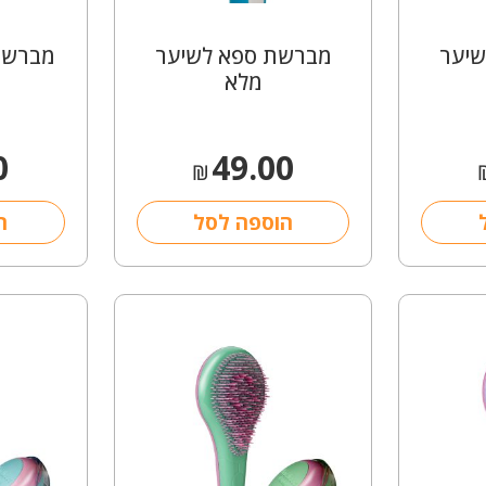
יער
מברשת ספא לשיער
מברשת
מלא
0
49.00
₪
הוספה לסל
ה