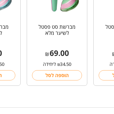
סטל
מברשת סט פסטל
מברש
לשיער מלא
ל
0
69.00
₪
ה
34.50
ליחידה
50
₪
הוספה לסל
ה