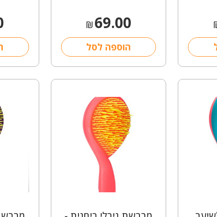
0
69.00
₪
הוספה לסל
ה
שיער
מברשת גירלי ריחנית -
מברשת 