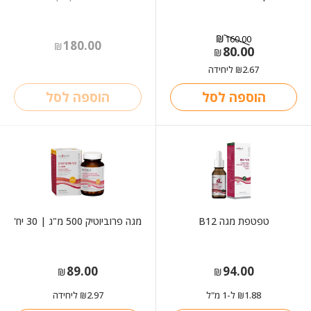
₪
160.00
180.00
₪
80.00
המחיר
המחיר
₪
הנוכחי
המקורי
2.67
ליחידה
₪
היה:
הוא:
₪160.00.
₪80.00.
הוספה לסל
הוספה לסל
טפטפת מגה B12
מגה פרוביוטיק 500 מ"ג | 30 יח'
89.00
94.00
₪
₪
1.88
ל-1 מ"ל
2.97
ליחידה
₪
₪