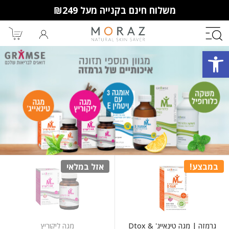
משלוח חינם בקנייה מעל ₪249
פתח סרגל נגישות
חברי מועדון מורז נהנים יותר!
10% הנחה לקנייה ראשונה
מבצעים שווים
וצבירת נקודות למימוש בקניות
הבאות.
במבצע!
אזל במלאי
גרמזה | מגה טינאייג' & Dtox
מגה ליקוריץ