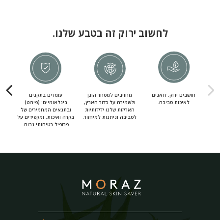
לחשוב ירוק זה בטבע שלנו.
חושבים ירוק. דואגים
מחויבים למסחר הוגן
עומדים בתקנים
מחוי
לאיכות סביבה.
ולשמירה על כדור הארץ,
בינלאומיים: (פירוט)
מ
האריזות שלנו ידידותיות
ובתנאים המחמירים של
לסביבה וניתנות למיחזור.
בקרה ואיכות, ומקפידים על
פרופיל בטיחותי גבוה.