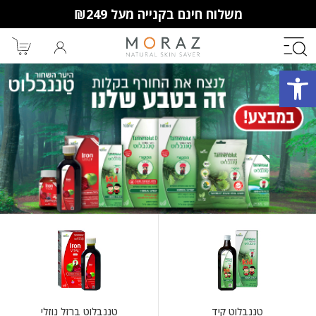
משלוח חינם בקנייה מעל ₪249
פתח סרגל נגישות
חברי מועדון מורז נהנים יותר!
10% הנחה לקנייה ראשונה
מבצעים שווים
וצבירת נקודות למימוש בקניות
הבאות.
טננבלוט קיד
טננבלוט ברזל נוזלי