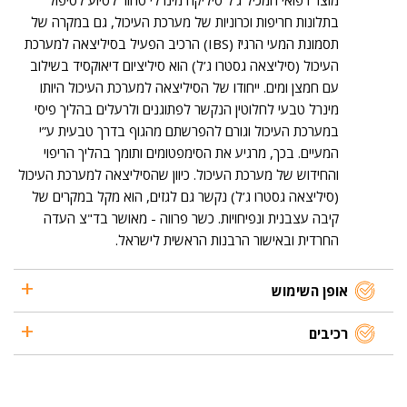
מוצר רפואי המכיל ג'ל סיליקה מינרלי טהור לסיוע לטיפול
בתלונות חריפות וכרוניות של מערכת העיכול, גם במקרה של
תסמונת המעי הרגיז (IBS) הרכיב הפעיל בסיליצאה למערכת
העיכול (סיליצאה גסטרו ג’ל) הוא סיליציום דיאוקסיד בשילוב
עם חמצן ומים. ייחודו של הסיליצאה למערכת העיכול היותו
מינרל טבעי לחלוטין הנקשר לפתוגנים ולרעלים בהליך פיסי
במערכת העיכול וגורם להפרשתם מהגוף בדרך טבעית ע”י
המעיים. בכך, מרגיע את הסימפטומים ותומך בהליך הריפוי
והחידוש של מערכת העיכול. כיוון שהסיליצאה למערכת העיכול
(סיליצאה גסטרו ג’ל) נקשר גם לגזים, הוא מקל במקרים של
קיבה עצבנית ונפיחויות. כשר פרווה - מאושר בד"צ העדה
החרדית ובאישור הרבנות הראשית לישראל.
אופן השימוש
רכיבים