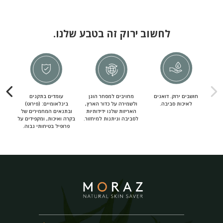
לחשוב ירוק זה בטבע שלנו.
חושבים ירוק. דואגים
מחויבים למסחר הוגן
עומדים בתקנים
מחוי
לאיכות סביבה.
ולשמירה על כדור הארץ,
בינלאומיים: (פירוט)
מ
האריזות שלנו ידידותיות
ובתנאים המחמירים של
לסביבה וניתנות למיחזור.
בקרה ואיכות, ומקפידים על
פרופיל בטיחותי גבוה.