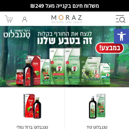
משלוח חינם בקנייה מעל ₪249
פתח סרגל נגישות
חברי מועדון מורז נהנים יותר!
10% הנחה לקנייה ראשונה
מבצעים שווים
וצבירת נקודות למימוש בקניות
הבאות.
טננבלוט קיד
טננבלוט ברזל נוזלי