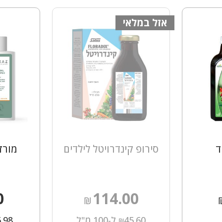
אזל במלאי
ד
סירופ קינדרויטל לילדים
מורז
0
114.00
₪
45.60
ל-100 מ"ל
6.98
₪