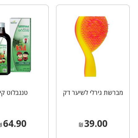
מברשת גירלי לשיער דק
טננבלוט קי
64.90
39.00
₪
₪