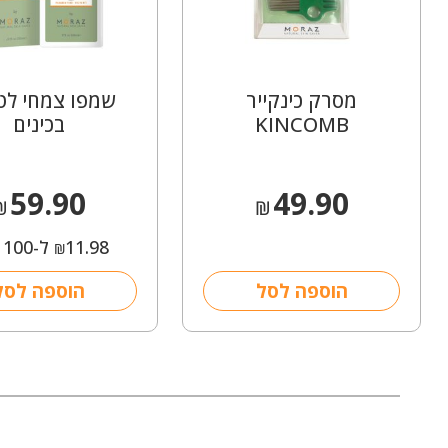
מסרק כינקייר
שמפו צמחי לטי
KINCOMB
בכינים
59.90
49.90
₪
₪
11.98
ל-100 מ"ל
₪
הוספה לסל
הוספה לסל