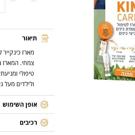
של
הבאות.
מארז
כינקייר
טיפולי
תיאור
מארז כינקייר ל
טיפולי ומניעתי
ולילדים מעל גיל 
אופן השימוש
רכיבים