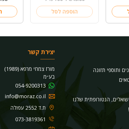
הוספה לסל
ה
יצירת קשר
מורז צמחי מרפא (1989)
נים ותוספי תזונה
בע״מ
אים
054-9200313
info@moraz.co.il
ואלים, הנטורופתית שלנו
ת.ד 2552 עפולה
073-3819361