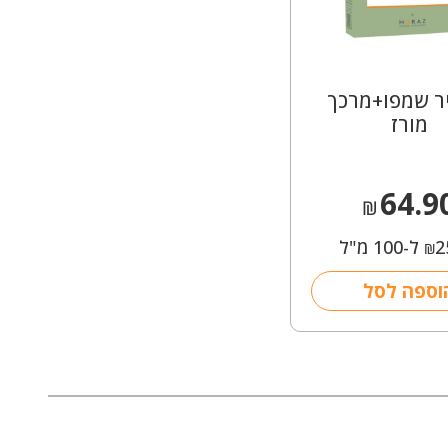
יר שמפו+מרכך
מורז
64.9
₪
2
ל-100 מ"ל
₪
וספה לסל