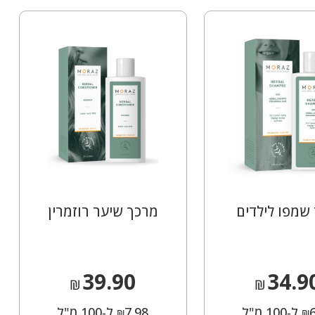
 שמפו לילדים
מרכך שיער רוזמרין
39.90
34.9
₪
₪
ל-100 מ"ל
7.98
ל-100 מ"ל
₪
₪