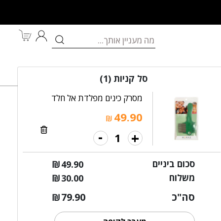
לאם ולתינוק
מותגים
במבצע
סל קניות
(1)
מסרק כינים מפלדת אל חלד
49.90
₪
-
+
 כינקייר טיפולי
סכום ביניים
₪
49.90
משלוח
₪
30.00
סה"כ
79.90
₪
הוספה לסל