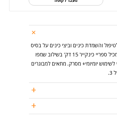
מעבר לקופה
בקנייה זו ניתן לצבור כ-12 נק'
טיפול והשמדת כינים וביצי כינים על בסיס
צמחי. המארז מכיל ספריי כינקייר 15 דק' בשילוב שמפו
 לשימוש יומיומי+ מסרק. מתאים למבוגרים
3.