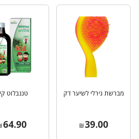
מברשת גירלי לשיער דק
טננבלוט קי
64.90
39.00
₪
₪