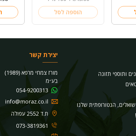
הוספה לסל
ה
יצירת קשר
מורז צמחי מרפא (1989)
נים ותוספי תזונה
בע״מ
אים
054-9200313
info@moraz.co.il
ואלים, הנטורופתית שלנו
ת.ד 2552 עפולה
073-3819361