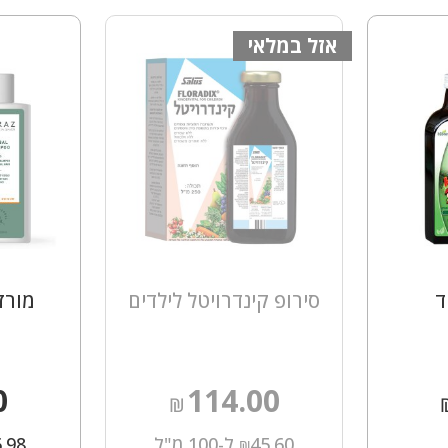
אזל במלאי
ד
סירופ קינדרויטל לילדים
מורז
0
114.00
₪
45.60
ל-100 מ"ל
6.98
₪