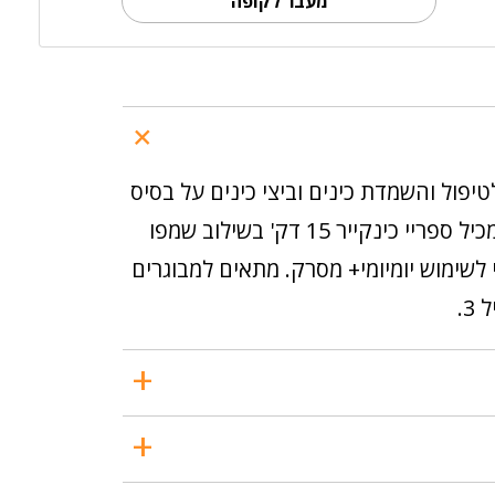
מעבר לקופה
בקנייה זו ניתן לצבור כ-12 נק'
טיפול והשמדת כינים וביצי כינים על בסיס
צמחי. המארז מכיל ספריי כינקייר 15 דק' בשילוב שמפו
 לשימוש יומיומי+ מסרק. מתאים למבוגרים
3.