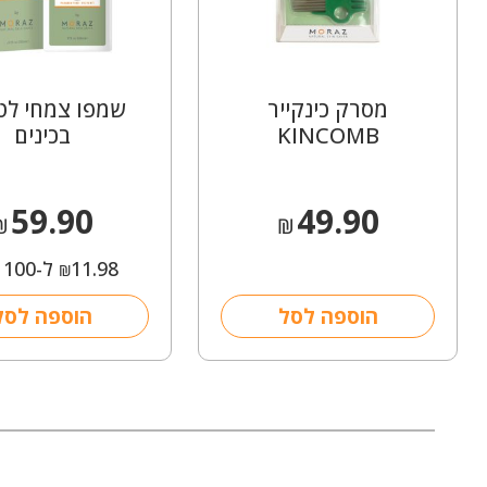
מסרק כינקייר
שמפו צמחי לטי
KINCOMB
בכינים
59.90
49.90
₪
₪
11.98
ל-100 מ"ל
₪
הוספה לסל
הוספה לסל