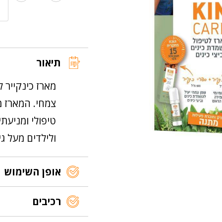
של
הבאות.
מארז
כינקייר
טיפולי
תיאור
מארז כינקייר ל
טיפולי ומניעתי
ולילדים מעל גיל 
אופן השימוש
רכיבים