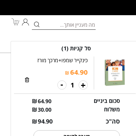
לאם ולתינוק
מותגים
במבצע
סל קניות
(1)
כינקייר שמפו+מרכך מורז
64.90
₪
-
+
 כינקייר טיפולי
סכום ביניים
₪
64.90
משלוח
₪
30.00
סה"כ
94.90
₪
הוספה לסל