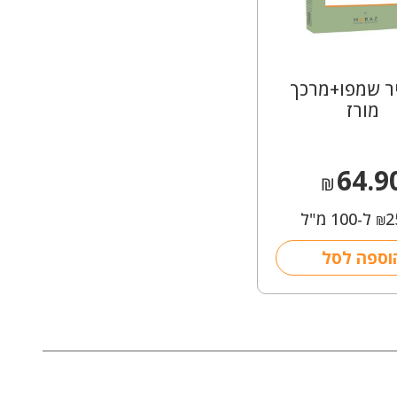
יר שמפו+מרכך
מורז
64.9
₪
2
ל-100 מ"ל
₪
וספה לסל