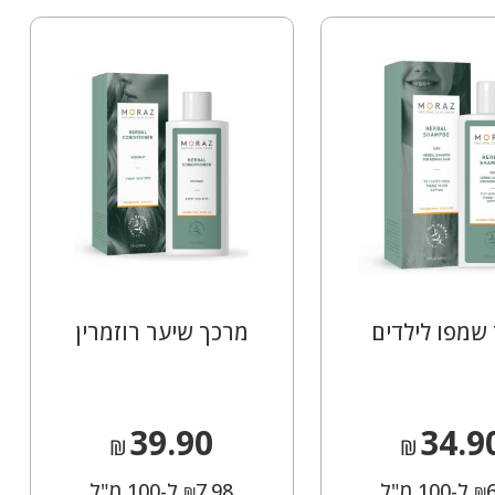
 שמפו לילדים
מרכך שיער רוזמרין
39.90
34.9
₪
₪
ל-100 מ"ל
7.98
ל-100 מ"ל
₪
₪