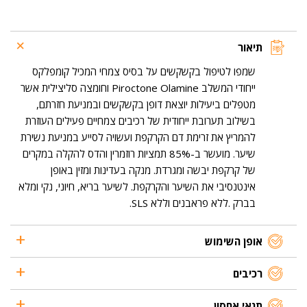
נגד
קשקשים
-
פורמולה
תיאור
מתקדמת
500
שמפו לטיפול בקשקשים על בסיס צמחי המכיל קומפלקס
מ"ל
ייחודי המשלב Piroctone Olamine וחומצה סליצילית אשר
מטפלים ביעילות יוצאת דופן בקשקשים ובמניעת חזרתם,
בשילוב תערובת ייחודית של רכיבים צמחיים פעילים העוזרת
להמריץ את זרימת דם הקרקפת ועשויה לסייע במניעת נשירת
שיער. מועשר ב-85% תמציות רוזמרין והדס להקלה במקרים
של קרקפת יבשה ומגרדת. מנקה בעדינות ומזין באופן
אינטנסיבי את השיער והקרקפת. לשיער בריא, חיוני, נקי ומלא
בברק .ללא פראבנים וללא SLS.
אופן השימוש
רכיבים
תנאי אחסון