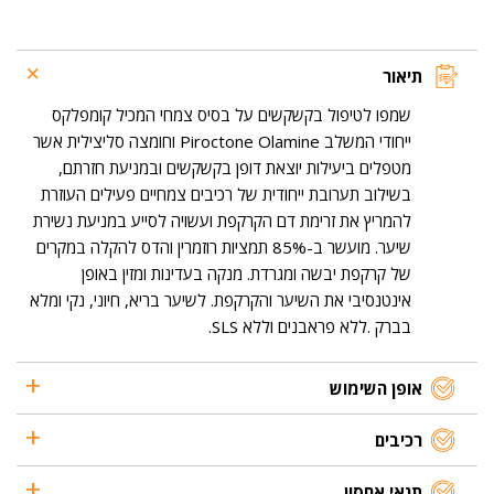
נגד
קשקשים
-
פורמולה
תיאור
מתקדמת
500
שמפו לטיפול בקשקשים על בסיס צמחי המכיל קומפלקס
מ"ל
ייחודי המשלב Piroctone Olamine וחומצה סליצילית אשר
מטפלים ביעילות יוצאת דופן בקשקשים ובמניעת חזרתם,
בשילוב תערובת ייחודית של רכיבים צמחיים פעילים העוזרת
להמריץ את זרימת דם הקרקפת ועשויה לסייע במניעת נשירת
שיער. מועשר ב-85% תמציות רוזמרין והדס להקלה במקרים
של קרקפת יבשה ומגרדת. מנקה בעדינות ומזין באופן
אינטנסיבי את השיער והקרקפת. לשיער בריא, חיוני, נקי ומלא
בברק .ללא פראבנים וללא SLS.
אופן השימוש
רכיבים
תנאי אחסון