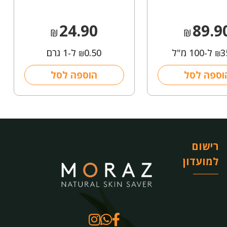
24.90
89.9
₪
₪
3
ל-100 מ"ל
0.50
ל-1 גרם
₪
₪
וספה לסל
הוספה לסל
רישום
למועדון