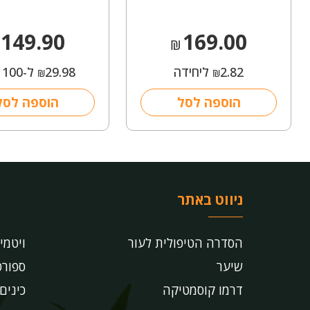
149.90
169.00
₪
2.82
ליחידה
29.98
ל-100 מ"ל
₪
₪
הוספה לסל
הוספה לסל
ניווט באתר
הסדרה הטיפולית לעור
ויטמי
שיער
ספורט
דרמו קוסמטיקה
כינים