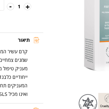
-
+
כמות
הבאות.
של
קרם
פוליגונום
לכפות
תיאור
רגליים
קרם עשיר המבו
שמנים צמחיים 
מעניק טיפול מ
ייחודיים כלבנד
המעניקים תחוש
ואינו מכיל SLS מכיל 65% תמצית צמח הפוליגונום.