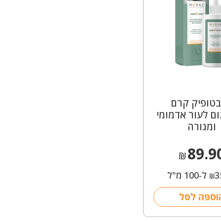
טופיק קרם
ום לעור אדמומי
ומגורה
89.9
₪
3
ל-100 מ"ל
₪
וספה לסל