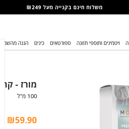
משלוח חינם בקנייה מעל ₪249
חברי מועדון
ה
ויטמינים ותוספי תזונה
ספורטאים
כינים
הגנה מהשמש
מורז נהנים
יותר!
10% הנחה
מורז -
קרם 
לקנייה ראשונה
100 מ"ל
מבצעים שווים
וצבירת נקודות
₪
59.90
למימוש בקניות