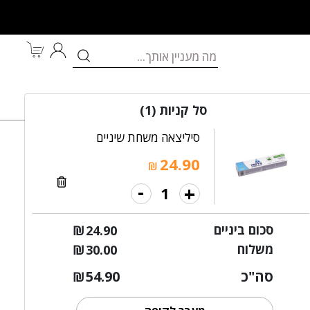
לאם ולתינוק
מותגים
במבצע
סל קניות
(1)
סיליצאה משחת שיניים
24.90
₪
-
+
פוליגונום לכפות רגליים
סכום ביניים
₪
24.90
משלוח
₪
30.00
סה"כ
54.90
₪