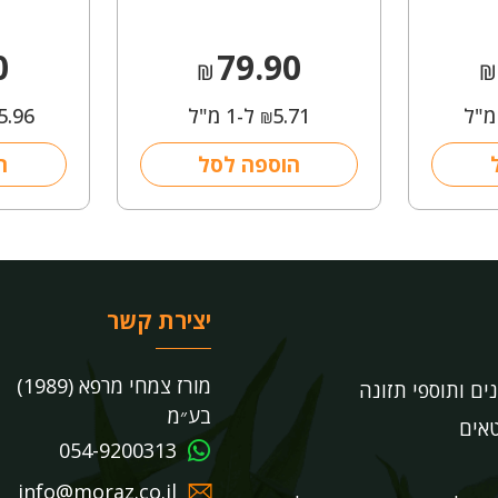
0
79.90
₪
₪
5.71
ל-1 מ"ל
5.96
₪
הוספה לסל
ה
יצירת קשר
מורז צמחי מרפא (1989)
נים ותוספי תזונה
בע״מ
אים
054-9200313
info@moraz.co.il