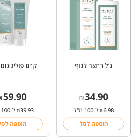
ג'ל רחצה לגוף
קרם פוליגונום 
59.90
34.90
₪
₪
6.98
ל-100 מ"ל
39.93
ל-100 מ"ל
₪
₪
הוספה לסל
הוספה לסל