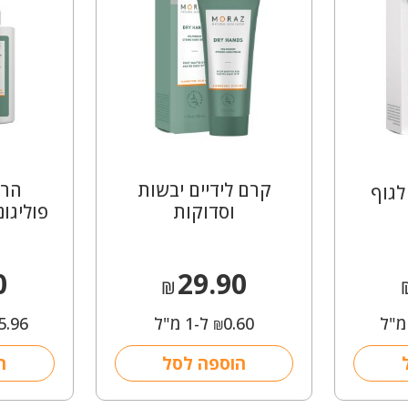
קרם לידיים יבשות
הרב
לגוף
וסדוקות
פוליגונ
0
29.90
₪
0.60
ל-1 מ"ל
5.96
₪
הוספה לסל
ה