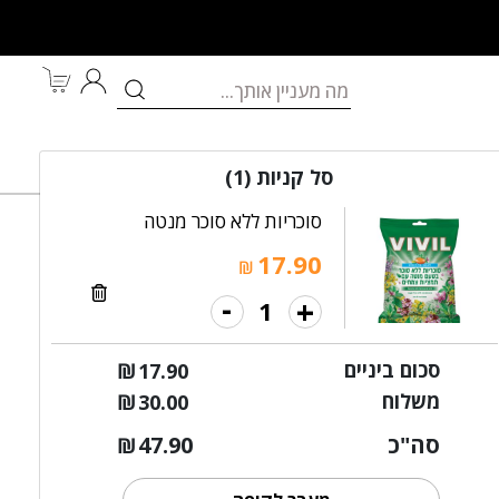
לאם ולתינוק
מותגים
במבצע
סל קניות
(1)
סוכריות ללא סוכר מנטה
17.90
₪
-
+
יות ללא סוכר פירות יער
סכום ביניים
₪
17.90
משלוח
₪
30.00
סה"כ
47.90
₪