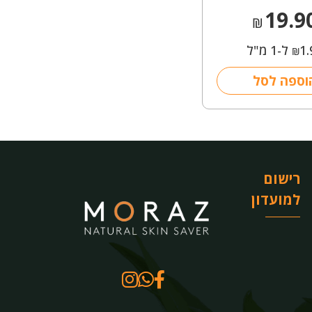
19.9
₪
1.
ל-1 מ"ל
₪
וספה לסל
רישום
למועדון