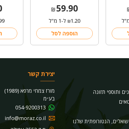
0
59.90
₪
1.20
ל-1 מ"ל
99
₪
הוספה לסל
ה
יצירת קשר
מורז צמחי מרפא (1989)
נים ותוספי תזונה
בע״מ
אים
054-9200313
info@moraz.co.il
ואלים, הנטורופתית שלנו