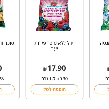
מנטה
ויויל ללא סוכר פירות
סוכריות
יער
0
17.90
₪
0.30
ל-1 גרם
28
₪
הוספה לסל
ה