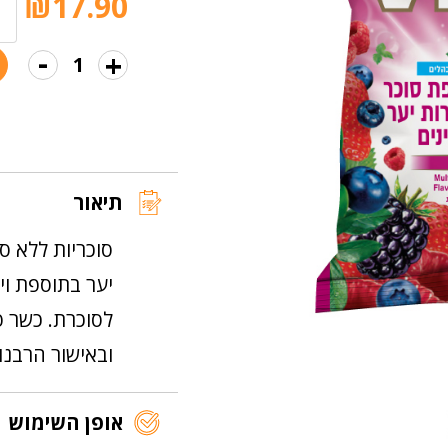
₪
17.90
הבאות.
-
+
כמות
של
סוכריות
ללא
סוכר
תיאור
פירות
יער
סוכריות ללא ס
יער בתוספת וי
לסוכרת. כשר פ
ובאישור הרבנו
אופן השימוש