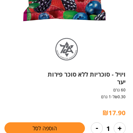
ויויל -
סוכריות ללא סוכר פירות
יער
60 גרם
0.30
ל-1 גרם
₪
₪
17.90
כמות
-
+
הוספה לסל
של