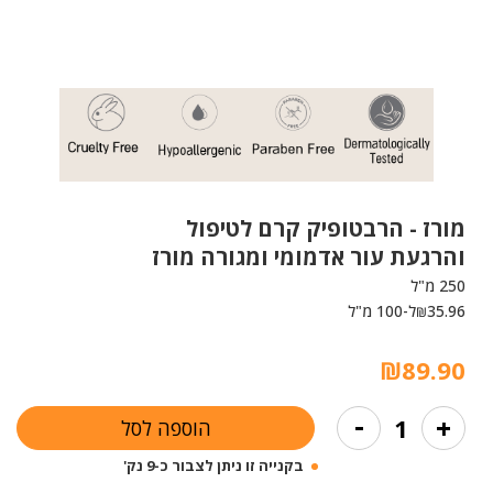
מורז -
הרבטופיק קרם לטיפול
והרגעת עור אדמומי ומגורה מורז
250 מ"ל
35.96
ל-100 מ"ל
₪
₪
89.90
כמות
-
+
הוספה לסל
של
הרבטופיק
בקנייה זו ניתן לצבור כ-9 נק'
קרם