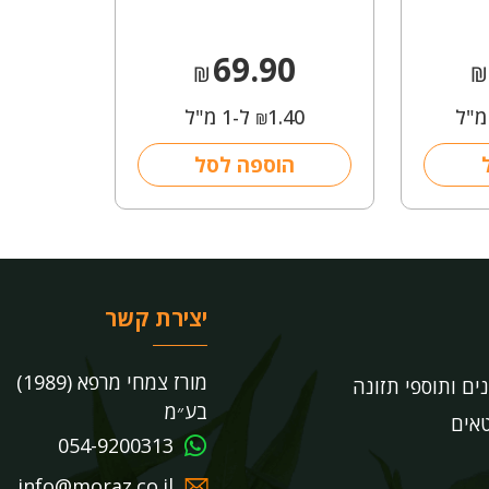
69.90
₪
₪
1.40
ל-1 מ"ל
₪
הוספה לסל
יצירת קשר
מורז צמחי מרפא (1989)
נים ותוספי תזונה
בע״מ
אים
054-9200313
info@moraz.co.il