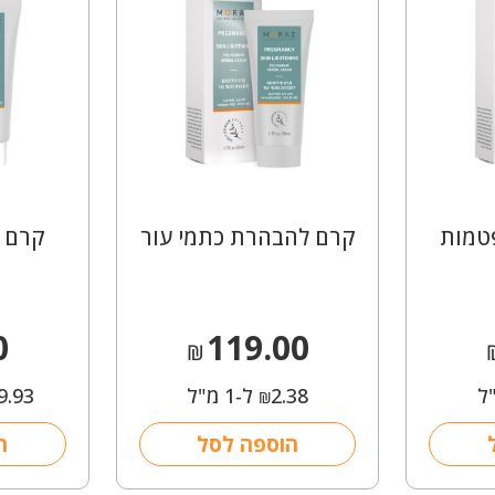
פטמות
קרם להבהרת כתמי עור
קרם פ
0
119.00
₪
2.38
ל-1 מ"ל
9.93
₪
הוספה לסל
ה