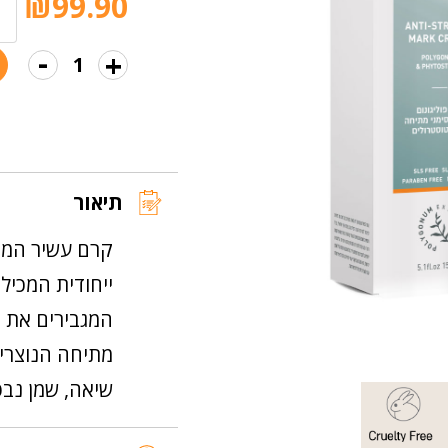
₪
99.90
הבאות.
-
+
כמות
של
קרם
למניעת
סימני
תיאור
מתיחה
קרם עשיר המב
ייחודית המכילה
המגבירים את ג
מתיחה הנוצרים
שיאה, שמן נבט 