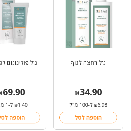
ג'ל רחצה לגוף
ג'ל פוליגונום ל
69.90
34.90
₪
₪
6.98
ל-100 מ"ל
1.40
ל-1 מ"ל
₪
₪
הוספה לסל
הוספה לסל