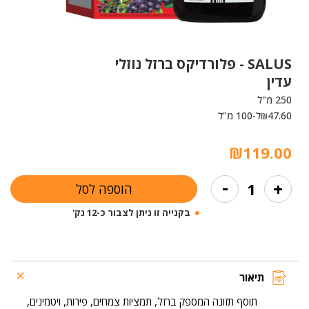
SALUS -
פלורדיקס ברזל נוזלי
עדין
250 מ"ל
47.60
ל-100 מ"ל
₪
₪
119.00
כמות
-
+
הוספה לסל
של
פלורדיקס
בקנייה זו ניתן לצבור כ-12 נק'
ברזל
נוזלי
עדין
תיאור
תוסף תזונה המספק ברזל, תמציות צמחים, פירות, ויטמינים,