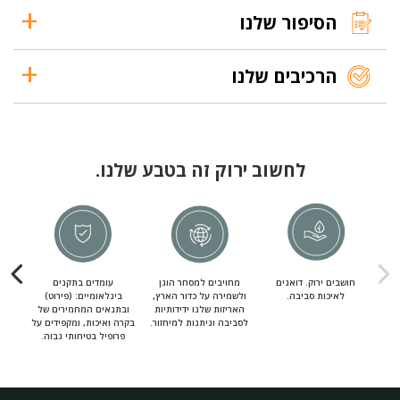
הסיפור שלנו
הרכיבים שלנו
לחשוב ירוק זה בטבע שלנו.
חושבים ירוק. דואגים
מחויבים למסחר הוגן
עומדים בתקנים
מחוי
לאיכות סביבה.
ולשמירה על כדור הארץ,
בינלאומיים: (פירוט)
מ
האריזות שלנו ידידותיות
ובתנאים המחמירים של
לסביבה וניתנות למיחזור.
בקרה ואיכות, ומקפידים על
פרופיל בטיחותי גבוה.