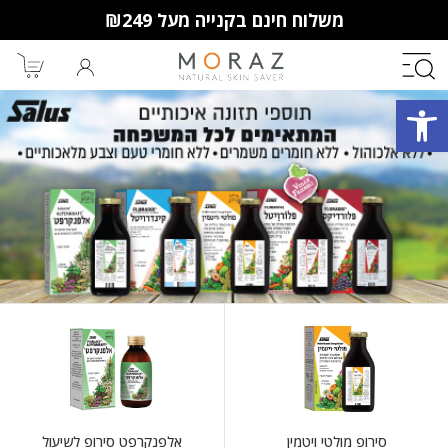
משלוח חינם בקנייה מעל ₪249
פתח סרגל נגישות
חברי מועדון מורז נהנים יותר!
10% הנחה לקנייה ראשונה
מבצעים שווים
וצבירת נקודות למימוש בקניות
הבאות.
סירופ מולטי ויטמין
אלפנקרפט סירופ לשיעול