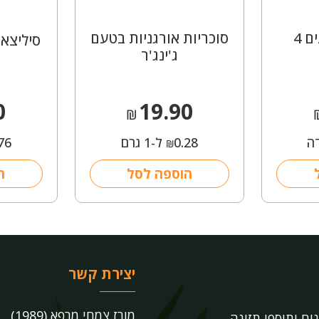
מסיכת בד לפנים 4
סוכריות אורגניות בטעם
סיליצאה
ג'ינג'ר
0
19.90
₪
ה
0.28
ל-1 גרם
76
₪
הוספה לסל
ה
יצירת קשר
מורז צמחי מרפא (1989)
נים ותוספי תזונה