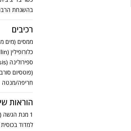
בהשגחת הרבנות
רכיבים
ממסים (מים מסו
(פוטסיום סורבא
חריפה/מנטה (Mentha piperita Oil)
הוראות שי
1 מנת הגשה (5 מ"ל).
למדוד בכוסית 