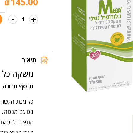
₪
145.00
הבאות.
-
+
כמות
של
כלורופיל
וספירולינה
נוזלי
תיאור
משקה כלור
תוסף תזונה
כל מנת הגשה מכילה 33 מ"ג נחושת
בטעם מנטה.
מתאים לטבעוני
כשר בד"צ בית 