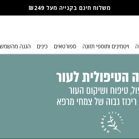
משלוח חינם בקנייה מעל ₪249
חברי מועדון מורז נהנים יותר!
ה
ויטמינים ותוספי תזונה
ספורטאים
כינים
הגנה מהשמש
10% הנחה לקנייה ראשונה
מבצעים שווים
רת נקודות למימוש בקניות הבא