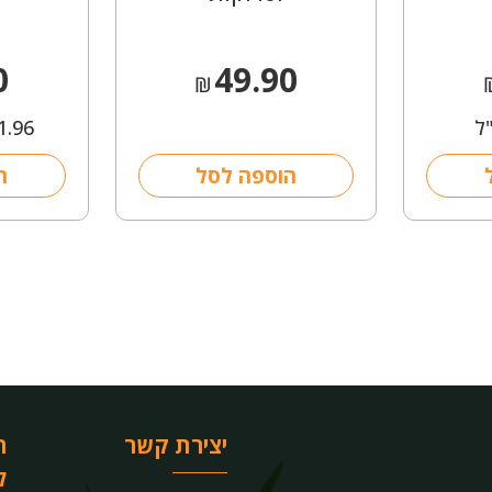
0
49.90
₪
1.96
הוספה לסל
ה
יצירת קשר
ר
ל