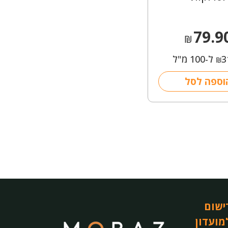
79.9
₪
3
ל-100 מ"ל
₪
וספה לסל
ישום
מועדון