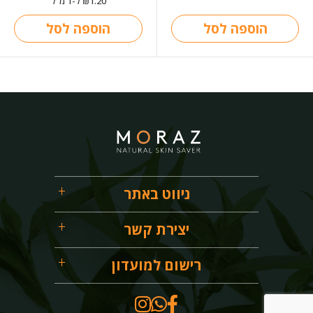
1.20
ל-1 מ"ל
₪
הוספה לסל
הוספה לסל
ניווט באתר
יצירת קשר
רישום למועדון
054-9200313
info@moraz.co.il