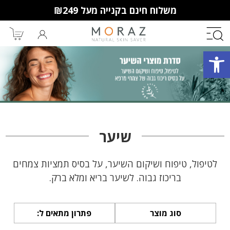
משלוח חינם בקנייה מעל ₪249
פתח סרגל נגישות
חברי מועדון מורז נהנים יותר!
10% הנחה לקנייה ראשונה
מבצעים שווים
וצבירת נקודות למימוש בקניות
שיער
הבאות.
לטיפול, טיפוח ושיקום השיער, על בסיס תמציות צמחים
בריכוז גבוה. לשיער בריא ומלא ברק.
סוג מוצר
פתרון מתאים ל: