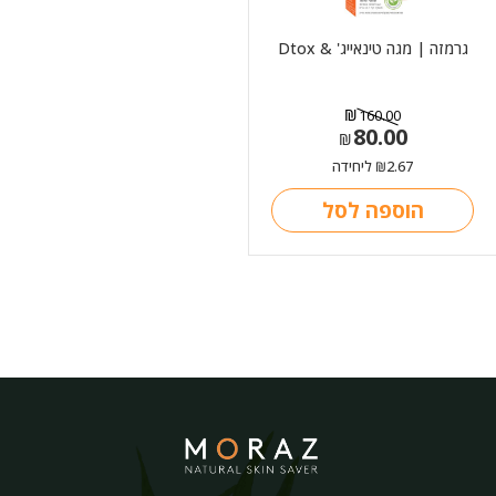
גרמזה | מגה טינאייג' & Dtox
₪
160.00
80.00
המחיר
המחיר
₪
הנוכחי
המקורי
2.67
ליחידה
₪
היה:
הוא:
הוספה לסל
₪160.00.
₪80.00.