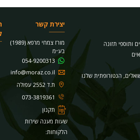
יצירת קשר
ר
ל
מורז צמחי מרפא (1989)
ים ותוספי תזונה
בע״מ
אים
054-9200313
info@moraz.co.il
אלים, הנטורופתית שלנו
ת.ד 2552 עפולה
073-3819361
תקנון
שעות מענה שירות
הלקוחות: