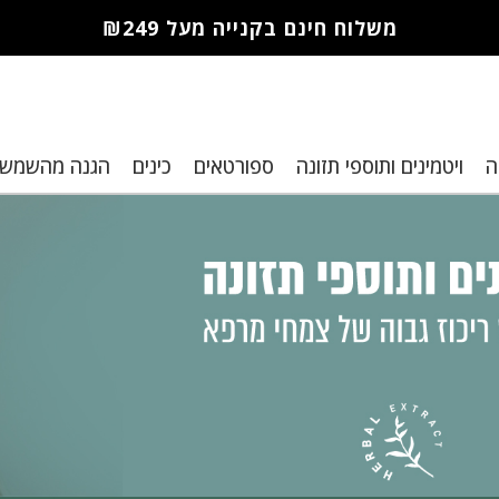
משלוח חינם בקנייה מעל ₪249
חברי מועדון מורז נהנים יותר!
ה
ויטמינים ותוספי תזונה
ספורטאים
כינים
הגנה מהשמש
10% הנחה לקנייה ראשונה
מבצעים שווים
רת נקודות למימוש בקניות הבא