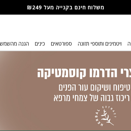
משלוח חינם בקנייה מעל ₪249
חברי מועדון מורז נהנים יותר!
ה
ויטמינים ותוספי תזונה
ספורטאים
כינים
הגנה מהשמש
10% הנחה לקנייה ראשונה
מבצעים שווים
רת נקודות למימוש בקניות הבא