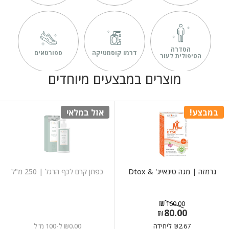
הסדרה
דרמו קוסמטיקה
ספורטאים
ה
הטיפולית לעור
מוצרים במבצעים מיוחדים
במבצע!
אזל במלאי
גרמזה | מגה טינאייג' & Dtox
כפתן קרם לכף הרגל | 250 מ"ל
₪
160.00
80.00
המחיר
המחיר
₪
הנוכחי
המקורי
2.67
ליחידה
0.00
ל-100 מ"ל
₪
₪