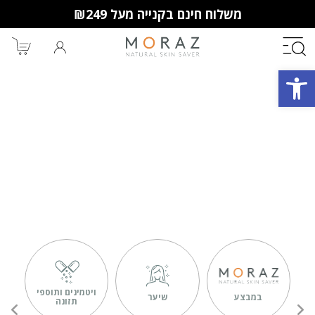
משלוח חינם בקנייה מעל ₪249
פתח סרגל נגישות
חברי מועדון מורז נהנים יותר!
10% הנחה לקנייה ראשונה
מבצעים שווים
וצבירת נקודות למימוש בקניות
הבאות.
ויטמינים ותוספי
במבצע
שיער
תזונה