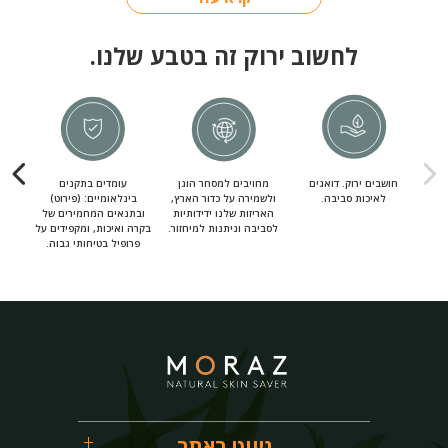
לחשוב ירוק זה בטבע שלנו.
חושבים ירוק. דואגים
מחויבים למסחר הוגן
עומדים בתקנים
מחוי
לאיכות סביבה.
ולשמירה על כדור הארץ,
בינלאומיים: (פירוט)
מ
האריזות שלנו ידידותיות
ובתנאים המחמירים של
לסביבה וניתנות למיחזור.
בקרה ואיכות, ומקפידים על
פרופיל בטיחותי גבוה.
ניווט באתר