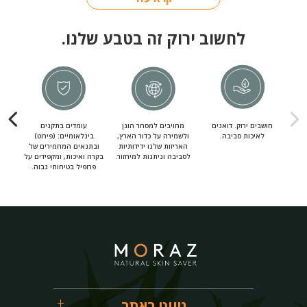
לחשוב ירוק זה בטבע שלנו.
חושבים ירוק. דואגים
מחויבים למסחר הוגן
עומדים בתקנים
מחוי
לאיכות סביבה.
ולשמירה על כדור הארץ,
בינלאומיים: (פירוט)
מ
האריזות שלנו ידידותיות
ובתנאים המחמירים של
לסביבה וניתנות למיחזור.
בקרה ואיכות, ומקפידים על
פרופיל בטיחותי גבוה.
ניווט באתר