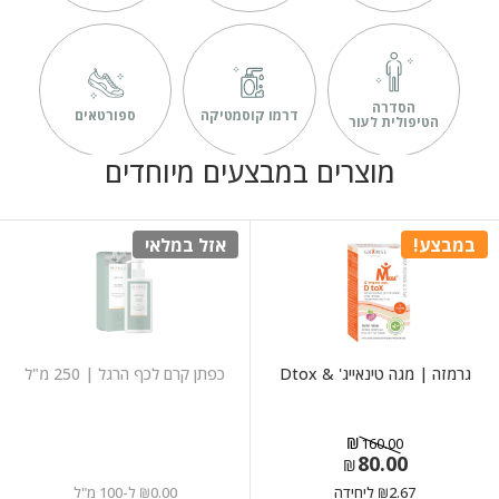
הסדרה
דרמו קוסמטיקה
ספורטאים
ה
הטיפולית לעור
מוצרים במבצעים מיוחדים
במבצע!
אזל במלאי
גרמזה | מגה טינאייג' & Dtox
כפתן קרם לכף הרגל | 250 מ"ל
₪
160.00
80.00
המחיר
המחיר
₪
הנוכחי
המקורי
2.67
ליחידה
0.00
ל-100 מ"ל
₪
₪