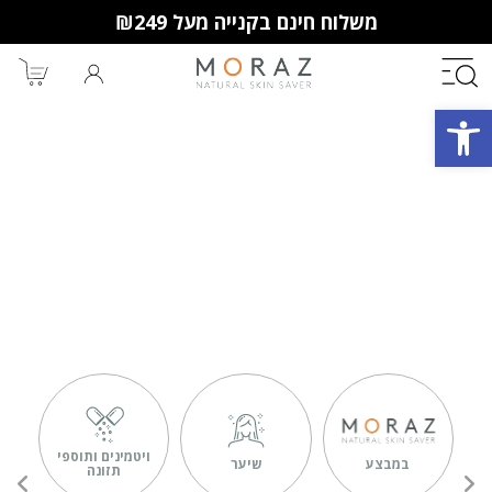
משלוח חינם בקנייה מעל ₪249
פתח סרגל נגישות
חברי מועדון מורז נהנים יותר!
10% הנחה לקנייה ראשונה
מבצעים שווים
וצבירת נקודות למימוש בקניות
הבאות.
ויטמינים ותוספי
במבצע
שיער
תזונה